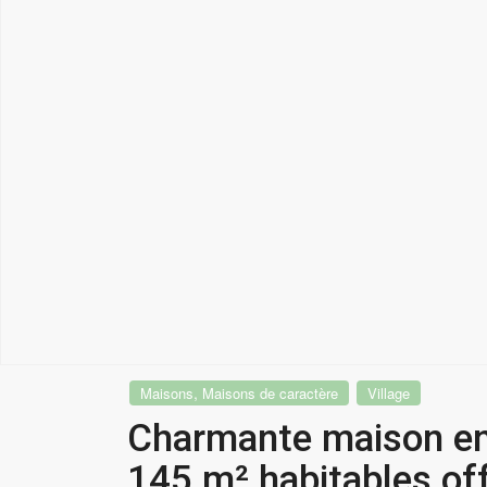
,
Maisons
Maisons de caractère
Village
Charmante maison en p
145 m² habitables off