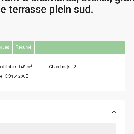
e terrasse plein sud.
iques
Résumé
2
abitable:
145 m
Chambre(s):
3
e:
CO151200E