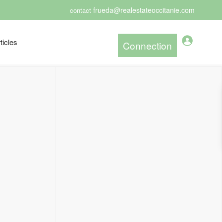
frueda@realestateoccitanie.com
contact
ticles