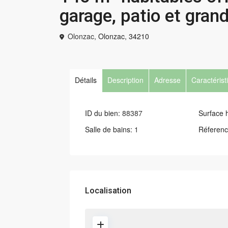
garage, patio et grand
Olonzac,
Olonzac
,
34210
Détails
Description
Adresse
Caractérist
ID du bien:
88387
Surface h
Salle de bains:
1
Réferenc
Localisation