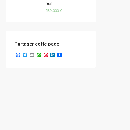
rési...
539,000 €
Partager cette page
Facebook
Twitter
Email
WhatsApp
Pinterest
LinkedIn
Partager