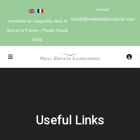
contact
frueda@realestateoccitanie.com
Immobilier en Languedoc dans le
Sud de la France – Freddy Rueda
SARL
Useful Links