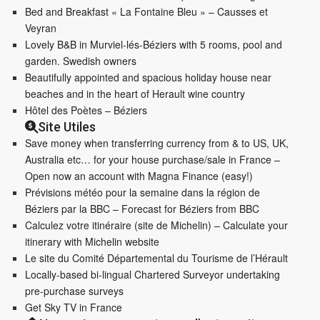
Bed and Breakfast « La Fontaine Bleu » – Causses et
Veyran
Lovely B&B in Murviel-lés-Béziers with 5 rooms, pool and
garden. Swedish owners
Beautifully appointed and spacious holiday house near
beaches and in the heart of Herault wine country
Hôtel des Poètes – Béziers
Site Utiles
Save money when transferring currency from & to US, UK,
Australia etc… for your house purchase/sale in France –
Open now an account with Magna Finance (easy!)
Prévisions météo pour la semaine dans la région de
Béziers par la BBC – Forecast for Béziers from BBC
Calculez votre itinéraire (site de Michelin) – Calculate your
itinerary with Michelin website
Le site du Comité Départemental du Tourisme de l’Hérault
Locally-based bi-lingual Chartered Surveyor undertaking
pre-purchase surveys
Get Sky TV in France