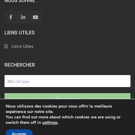
NOUS SUIVRE :
LIENS UTILES
Liens Utiles
RECHERCHER
Rechercher
Nous utilisons des cookies pour vous offrir la meilleure
expérience sur notre site.
You can find out more about which cookies we are using or
switch them off in
settings
.
© 2021 | Freddy Rueda SARL. Tous droits réservés
Accepter