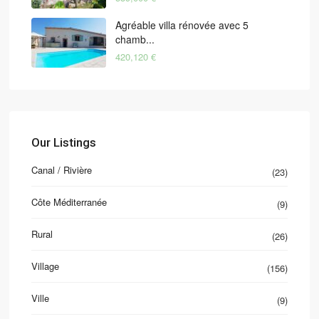
Agréable villa rénovée avec 5
chamb...
420,120 €
Our Listings
Canal / Rivière
(23)
Côte Méditerranée
(9)
Rural
(26)
Village
(156)
Ville
(9)