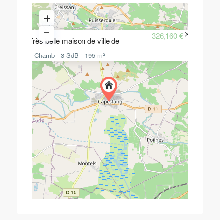
326,160 €
Très belle maison de ville de
2
5 Chamb
3 SdB
195 m