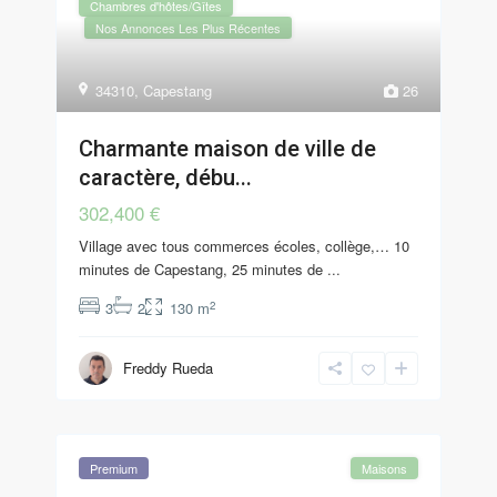
Chambres d'hôtes/Gîtes
Nos Annonces Les Plus Récentes
34310
,
Capestang
26
Charmante maison de ville de
caractère, débu...
302,400 €
Village avec tous commerces écoles, collège,… 10
minutes de Capestang, 25 minutes de
...
2
3
2
130 m
Freddy Rueda
Premium
Maisons