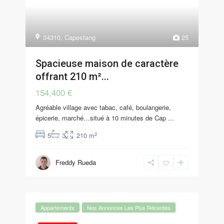
34310
,
Capestang
25
Spacieuse maison de caractère
offrant 210 m²...
154,400 €
Agréable village avec tabac, café, boulangerie,
épicerie, marché…situé à 10 minutes de Cap
...
2
5
3
210 m
Freddy Rueda
Appartements
Nos Annonces Les Plus Récentes