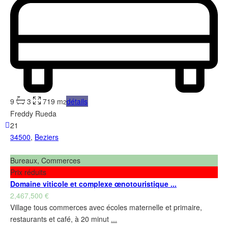
9
3
719 m
détails
2
Freddy Rueda
21
34500
,
Beziers
Bureaux, Commerces
Prix réduits
Domaine viticole et complexe œnotouristique ...
2,467,500 €
Village tous commerces avec écoles maternelle et primaire,
restaurants et café, à 20 minut
...