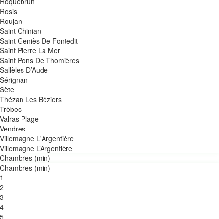
Roquebrun
Rosis
Roujan
Saint Chinian
Saint Geniès De Fontedit
Saint Pierre La Mer
Saint Pons De Thomières
Sallèles D’Aude
Sérignan
Sète
Thézan Les Béziers
Trèbes
Valras Plage
Vendres
Villemagne L'Argentière
Villemagne L’Argentière
Chambres (min)
Chambres (min)
1
2
3
4
5