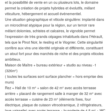
et la possibilité de vente en un ou plusieurs lots, le domaine
permet la création de projets hybrides et évolutifs, mêlant
viticulture, hébergement et accueil événementiel.
Une situation géographique et viticole singulière: implanté dans
un microclimat atypique pour la région, sur un terroir rare
mêlant dolomies, schistes et calcaires, le vignoble permet
l’expression de très grands cépages inhabituels dans l’Hérault,
tels que le Pinot Noir, le riesling et le Viognier. Cette singularité
confère aux vins une identité originale et différente, constituant
un atout fort pour des marchés de niche et des projets viticoles
ambitieux.
Maison de Maître + bureau extérieur + studio au niveau -1
(326m²)
( toutes les surfaces sont surface plancher = hors emprise des
murs)
Rez = Hall de 10 m² + salon de 42 m² avec accès terrasse
arrière + placard de rangement salle à manger de 32 m² avec
accès terrasse + cuisine de 23 m² (éléments fixes, four
électrique, plaque de cuisson vitrocéramique, 2 réfrigérateurs,
lave-vaisselle) avec accès terrasse + buanderie de 4.5 m² + WC