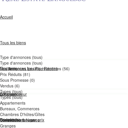
Accueil
Tous les biens
Type d'annonces (tous)
Type d'annonces (tous)
Nos annonces les plus récentes
Occitanie
Nos Annonces Les Plus Récentes (56)
Prix Réduits (81)
Sous Promesse (0)
Vendus (6)
Types (tous)
Coup de coeur
Localisation
A Propos
Types (tous)
Appartements
Bureaux, Commerces
Chambres D'hôtes/Gîtes
Tous les biens – par prix
Bédarieux
Les médias & nous
Contact
Constructions Neuves
Granges