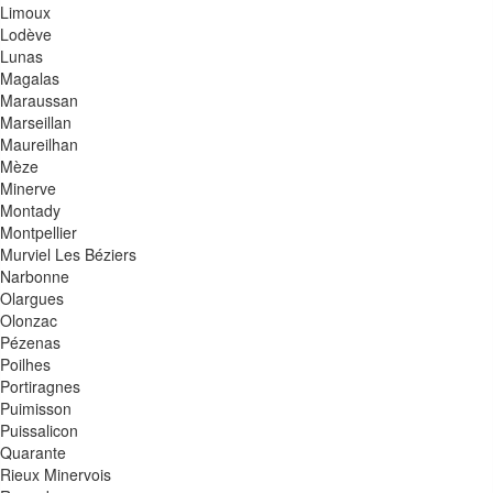
Limoux
Lodève
Lunas
Magalas
Maraussan
Marseillan
Maureilhan
Mèze
Minerve
Montady
Montpellier
Murviel Les Béziers
Narbonne
Olargues
Olonzac
Pézenas
Poilhes
Portiragnes
Puimisson
Puissalicon
Quarante
Rieux Minervois