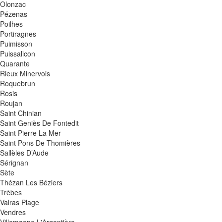
Olonzac
Pézenas
Poilhes
Portiragnes
Puimisson
Puissalicon
Quarante
Rieux Minervois
Roquebrun
Rosis
Roujan
Saint Chinian
Saint Geniès De Fontedit
Saint Pierre La Mer
Saint Pons De Thomières
Sallèles D’Aude
Sérignan
Sète
Thézan Les Béziers
Trèbes
Valras Plage
Vendres