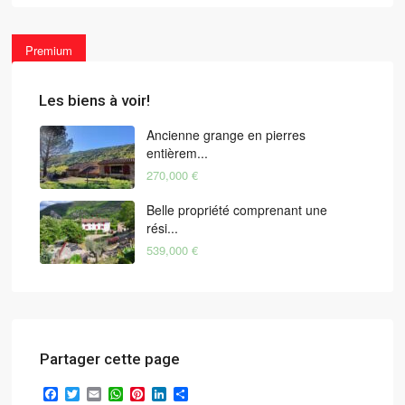
Premium
Les biens à voir!
Ancienne grange en pierres
entièrem...
270,000 €
Belle propriété comprenant une
rési...
539,000 €
Partager cette page
Facebook
Twitter
Email
WhatsApp
Pinterest
LinkedIn
Partager