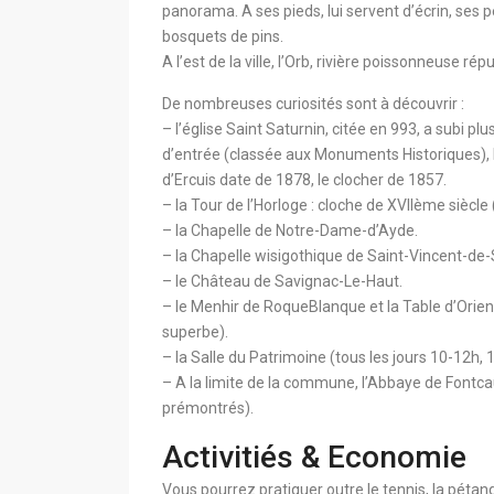
panorama. A ses pieds, lui servent d’écrin, ses
bosquets de pins.
A l’est de la ville, l’Orb, rivière poissonneuse 
De nombreuses curiosités sont à découvrir :
– l’église Saint Saturnin, citée en 993, a subi plu
d’entrée (classée aux Monuments Historiques), le
d’Ercuis date de 1878, le clocher de 1857.
– la Tour de l’Horloge : cloche de XVIIème siècle 
– la Chapelle de Notre-Dame-d’Ayde.
– la Chapelle wisigothique de Saint-Vincent-de-
– le Château de Savignac-Le-Haut.
– le Menhir de RoqueBlanque et la Table d’Orie
superbe).
– la Salle du Patrimoine (tous les jours 10-12h,
– A la limite de la commune, l’Abbaye de Fontca
prémontrés).
Activitiés & Economie
Vous pourrez pratiquer outre le tennis, la pétanq