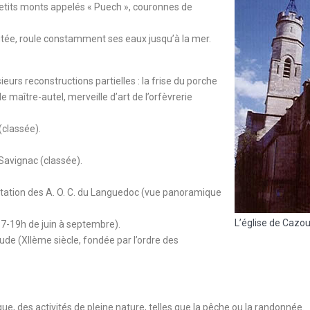
 petits monts appelés « Puech », couronnes de
réputée, roule constamment ses eaux jusqu’à la mer.
sieurs reconstructions partielles : la frise du porche
 maître-autel, merveille d’art de l’orfèvrerie
(classée).
Savignac (classée).
ntation des A. O. C. du Languedoc (vue panoramique
L’église de Cazou
 17-19h de juin à septembre).
ude (XIIème siècle, fondée par l’ordre des
ue, des activités de pleine nature, telles que la pêche ou la randonnée.