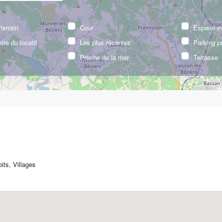
terrain
Cour
Espace ex
aire du locatif
Les plus récentes
Parking p
Proche de la mer
Terrasse
its
,
Villages