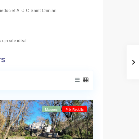
edoc et A. O. C. Saint Chinian.
ujn site idéal.
rs
Maisons
Prix Réduits