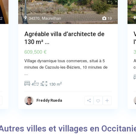
2
34370
,
Maureilhan
19
Agréable villa d’architecte de
130 m² ...
l
609,500 €
Village dynamique tous commerces, situé à 5
A
minutes de Cazouls-les-Béziers, 10 minutes de
c
...
2
4
3
130 m
Freddy Rueda
Autres villes et villages en Occitani