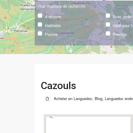
Plus d'options de recherche
A rénover
Avec jardin/
Habitable
Idéal pour f
Piscine
Prestige
Cazouls
Acheter en Languedoc
,
Blog
,
Languedoc endro