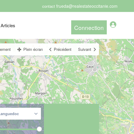
frueda@realestateoccitanie.com
contact
Articles
cement
Plein écran
Précédent
Suivant