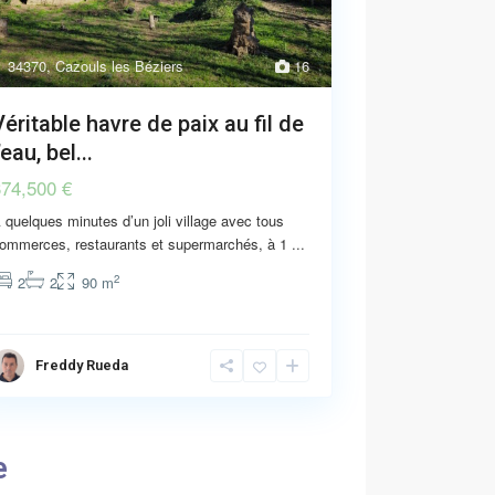
34370
,
Cazouls les Béziers
16
Véritable havre de paix au fil de
’eau, bel...
374,500 €
 quelques minutes d’un joli village avec tous
ommerces, restaurants et supermarchés, à 1
...
2
2
2
90 m
Freddy Rueda
e