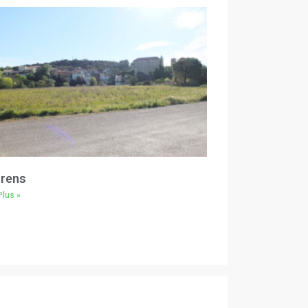
rens
Plus »