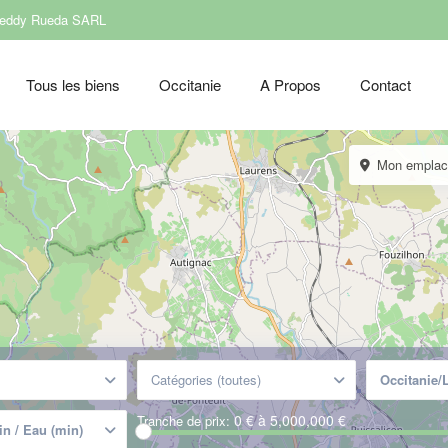
Freddy Rueda SARL
Tous les biens
Occitanie
A Propos
Contact
Mon empla
Catégories (toutes)
0 € à 5,000,000 €
Tranche de prix: