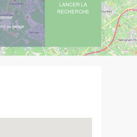
térieur
rivé ou garage