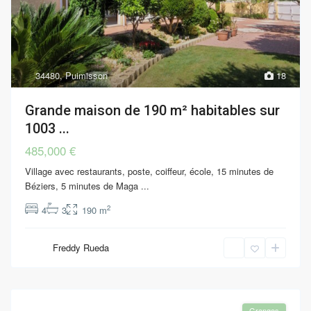
34480
,
Puimisson
18
Grande maison de 190 m² habitables sur
1003 ...
485,000 €
Village avec restaurants, poste, coiffeur, école, 15 minutes de
Béziers, 5 minutes de Maga
...
2
4
3
190 m
Freddy Rueda
Granges