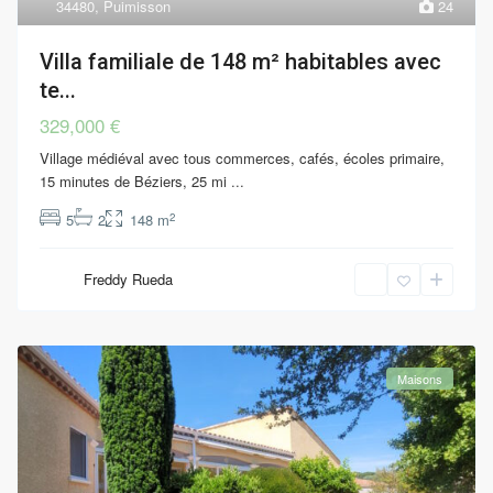
34480
,
Puimisson
24
Villa familiale de 148 m² habitables avec
te...
329,000 €
Village médiéval avec tous commerces, cafés, écoles primaire,
15 minutes de Béziers, 25 mi
...
2
5
2
148 m
Freddy Rueda
Maisons