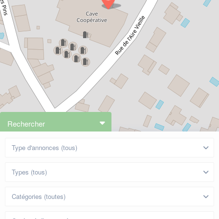
Rechercher
Type d'annonces (tous)
Types (tous)
Catégories (toutes)