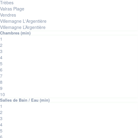
Trèbes
Valras Plage
Vendres
Villemagne L'Argentière
Villemagne L’Argentière
1
2
3
4
5
6
7
8
9
10
1
2
3
4
5
6