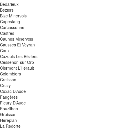
Bédarieux
Beziers
Bize Minervois
Capestang
Carcassonne
Castres
Caunes Minervois
Causses Et Veyran
Caux
Cazouls Les Béziers
Cessenon-sur-Orb
Clermont L’Hérault
Colombiers
Creissan
Cruzy
Cuxac D’Aude
Faugères
Fleury D’Aude
Fouzilhon
Gruissan
Hérépian
La Redorte