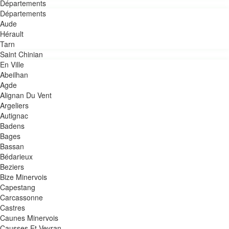
Départements
Départements
Aude
Hérault
Tarn
Saint Chinian
En Ville
Abeilhan
Agde
Alignan Du Vent
Argeliers
autignac
Badens
Bages
Bassan
Bédarieux
Beziers
Bize Minervois
Capestang
Carcassonne
Castres
Caunes Minervois
Causses Et Veyran