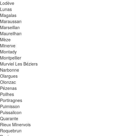
Lodève
Lunas
Magalas
Maraussan
Marseillan
Maureilhan
Mèze
Minerve
Montady
Montpellier
Murviel Les Béziers
Narbonne
Olargues
Olonzac
Pézenas
Poilhes
Portiragnes
Puimisson
Puissalicon
Quarante
Rieux Minervois
Roquebrun