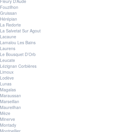
Fleury D’Aude
Fouzilhon
Gruissan
Hérépian
La Redorte
La Salvetat Sur Agout
Lacaune
Lamalou Les Bains
Laurens
Le Bousquet D’Orb
Leucate
Lézignan Corbières
Limoux
Lodève
Lunas
Magalas
Maraussan
Marseillan
Maureilhan
Mèze
Minerve
Montady
Montpellier