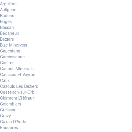
Argeliers
Autignac
Badens
Bages
Bassan
Bédarieux
Beziers
Bize Minervois
Capestang
Carcassonne
Castres
Caunes Minervois
Causses Et Veyran
Caux
Cazouls Les Béziers
Cessenon-sur-Orb
Clermont L’Hérault
Colombiers
Creissan
Cruzy
Cuxac D’Aude
Faugères