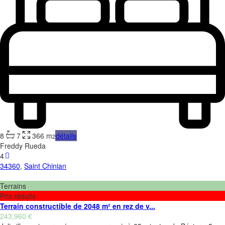
8
7
366 m
détails
2
Freddy Rueda
4
34360
,
Saint Chinian
Terrains
Prix réduits
Terrain constructible de 2048 m² en rez de v...
243,960 €