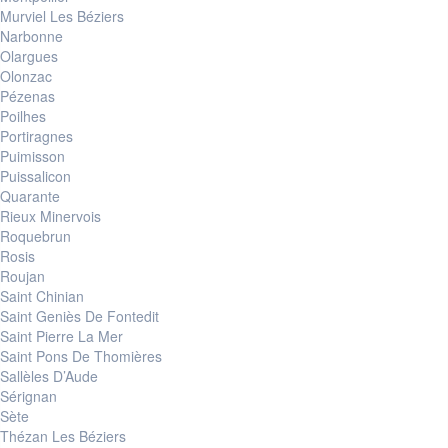
Murviel Les Béziers
Narbonne
Olargues
Olonzac
Pézenas
Poilhes
Portiragnes
Puimisson
Puissalicon
Quarante
Rieux Minervois
Roquebrun
Rosis
Roujan
Saint Chinian
Saint Geniès De Fontedit
Saint Pierre La Mer
Saint Pons De Thomières
Sallèles D’Aude
Sérignan
Sète
Thézan Les Béziers