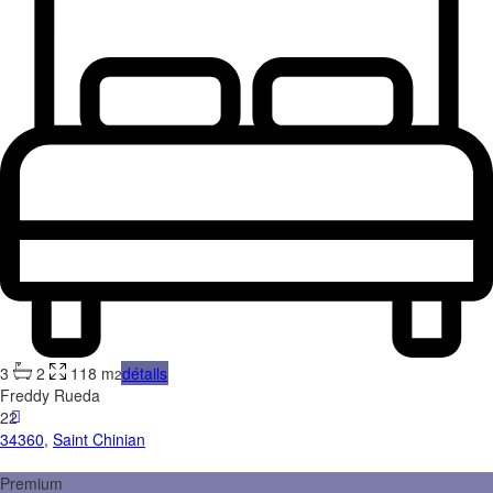
3
2
118 m
détails
2
Freddy Rueda
22
34360
,
Saint Chinian
Premium