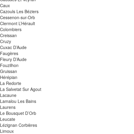
Caux
Cazouls Les Béziers
Cessenon-sur-Orb
Clermont L’Hérault
Colombiers
Creissan
Cruzy
Cuxac D’Aude
Faugères
Fleury D’Aude
Fouzilhon
Gruissan
Hérépian
La Redorte
La Salvetat Sur Agout
Lacaune
Lamalou Les Bains
Laurens
Le Bousquet D’Orb
Leucate
Lézignan Corbières
Limoux