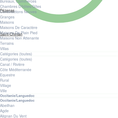
Bureaux, Commerces
Chambres D'hôtes/Gîtes
Pézenas
Constructions Neuves
granges
Maisons
Maisons De Caractère
Maisons De Plain Pied
Saint-Chinian
Maisons Non Attenante
Terrains
Villas
Catégories (toutes)
Catégories (toutes)
Canal / Rivière
Côte Méditerranée
Equestre
Rural
Village
Ville
Abeilhan
Agde
Alignan Du Vent