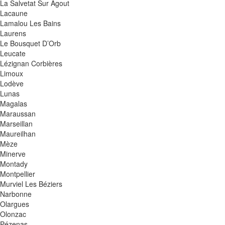
La Salvetat Sur Agout
Lacaune
Lamalou Les Bains
Laurens
Le Bousquet D’Orb
Leucate
Lézignan Corbières
Limoux
Lodève
Lunas
Magalas
Maraussan
Marseillan
Maureilhan
Mèze
Minerve
Montady
Montpellier
Murviel Les Béziers
Narbonne
Olargues
Olonzac
Pézenas