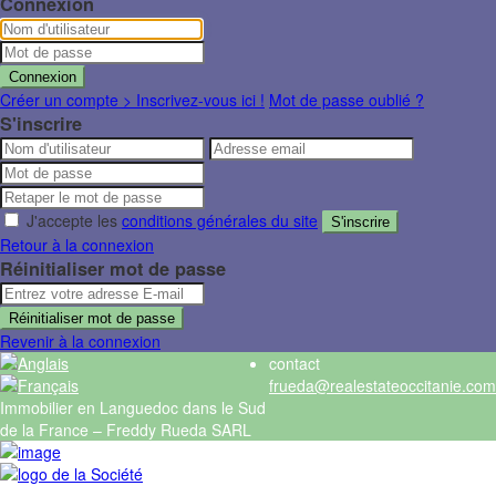
Connexion
Connexion
Créer un compte > Inscrivez-vous ici !
Mot de passe oublié ?
S'inscrire
J'accepte les
conditions générales du site
S'inscrire
Retour à la connexion
Réinitialiser mot de passe
Réinitialiser mot de passe
Revenir à la connexion
contact
frueda@realestateoccitanie.com
Immobilier en Languedoc dans le Sud
de la France – Freddy Rueda SARL