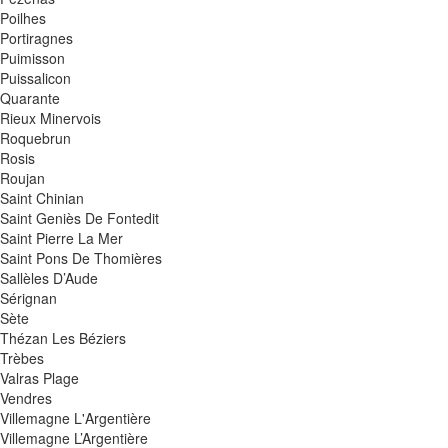
Poilhes
Portiragnes
Puimisson
Puissalicon
Quarante
Rieux Minervois
Roquebrun
Rosis
Roujan
Saint Chinian
Saint Geniès De Fontedit
Saint Pierre La Mer
Saint Pons De Thomières
Sallèles D’Aude
Sérignan
Sète
Thézan Les Béziers
Trèbes
Valras Plage
Vendres
Villemagne L'Argentière
Villemagne L’Argentière