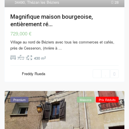
34490
,
Thézan les Béziers
28
Magnifique maison bourgeoise,
entièrement ré...
729,000 €
Village au nord de Béziers avec tous les commerces et cafés,
près de Cessenon, (rivière à
...
2
7
7
430 m
Freddy Rueda
Premium
Maisons
Prix Réduits