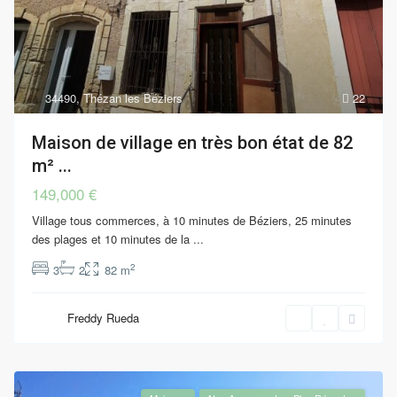
34490
,
Thézan les Béziers
22
Maison de village en très bon état de 82
m² ...
149,000 €
Village tous commerces, à 10 minutes de Béziers, 25 minutes
des plages et 10 minutes de la
...
2
3
2
82 m
Freddy Rueda