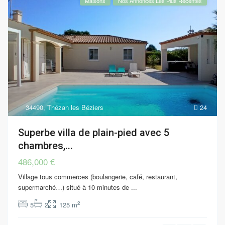
Maisons
Nos Annonces Les Plus Récentes
34490
,
Thézan les Béziers
24
Superbe villa de plain-pied avec 5
chambres,...
486,000 €
Village tous commerces (boulangerie, café, restaurant,
supermarché…) situé à 10 minutes de
...
2
5
2
125 m