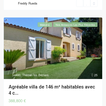
Freddy Rueda
Maisons
Nos Annonces Les Plus Récentes
34490
,
Thézan les Béziers
25
Agréable villa de 146 m² habitables avec
4 c...
388,800 €