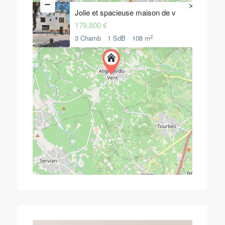
Jolie et spacieuse maison de v
179,800 €
2
3 Chamb
1 SdB
108 m