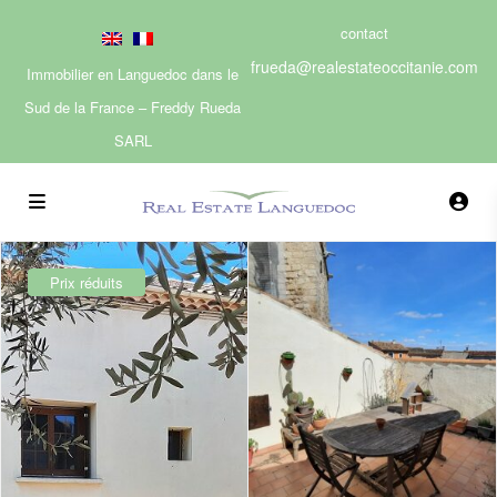
contact
frueda@realestateoccitanie.com
Immobilier en Languedoc dans le
Sud de la France – Freddy Rueda
SARL
Prix réduits