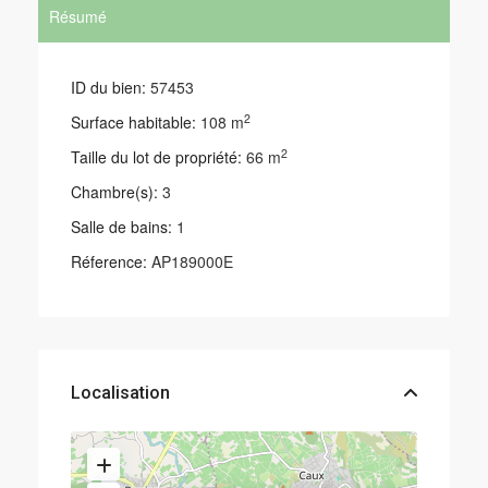
Résumé
ID du bien:
57453
2
Surface habitable:
108 m
2
Taille du lot de propriété:
66 m
Chambre(s):
3
Salle de bains:
1
Réference:
AP189000E
Localisation