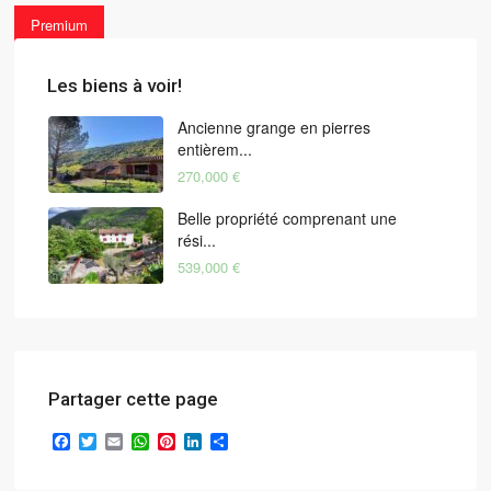
Premium
Les biens à voir!
Ancienne grange en pierres
entièrem...
270,000 €
Belle propriété comprenant une
rési...
539,000 €
Partager cette page
Facebook
Twitter
Email
WhatsApp
Pinterest
LinkedIn
Partager