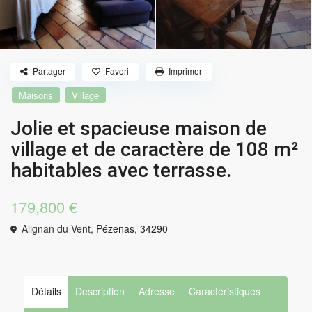
Partager
Favori
Imprimer
Maisons
Village
Jolie et spacieuse maison de
village et de caractère de 108 m²
habitables avec terrasse.
179,800 €
Alignan du Vent,
Pézenas
,
34290
Détails
Description
Adresse
Caractéristiques