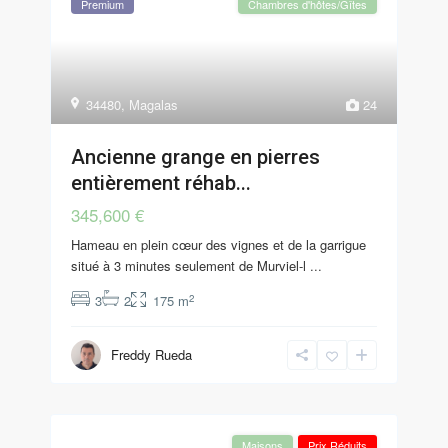
Premium
Chambres d'hôtes/Gîtes
34480
,
Magalas
24
Ancienne grange en pierres
entièrement réhab...
345,600 €
Hameau en plein cœur des vignes et de la garrigue
situé à 3 minutes seulement de Murviel-l
...
2
3
2
175 m
Freddy Rueda
Maisons
Prix Réduits