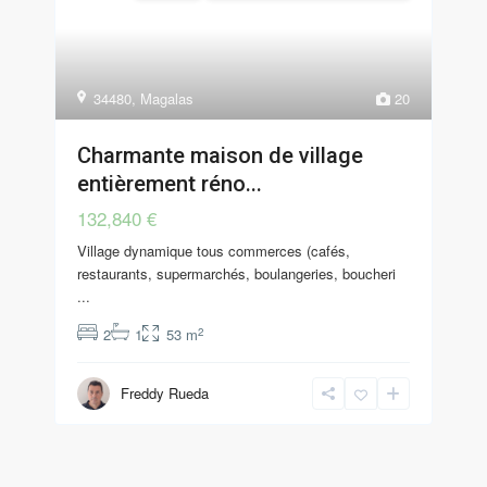
34480
,
Magalas
20
Charmante maison de village
entièrement réno...
132,840 €
Village dynamique tous commerces (cafés,
restaurants, supermarchés, boulangeries, boucheri
...
2
2
1
53 m
Freddy Rueda