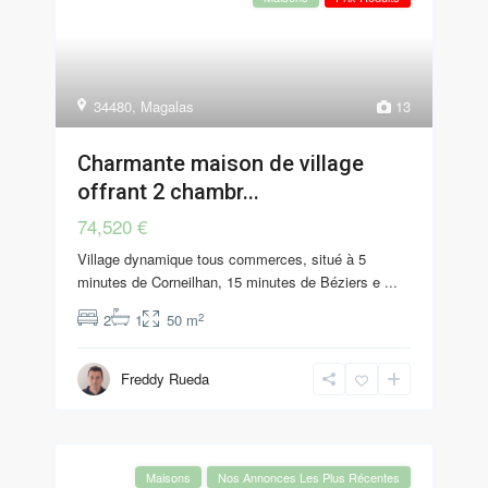
34480
,
Magalas
13
Charmante maison de village
offrant 2 chambr...
74,520 €
Village dynamique tous commerces, situé à 5
minutes de Corneilhan, 15 minutes de Béziers e
...
2
2
1
50 m
Freddy Rueda
Maisons
Nos Annonces Les Plus Récentes