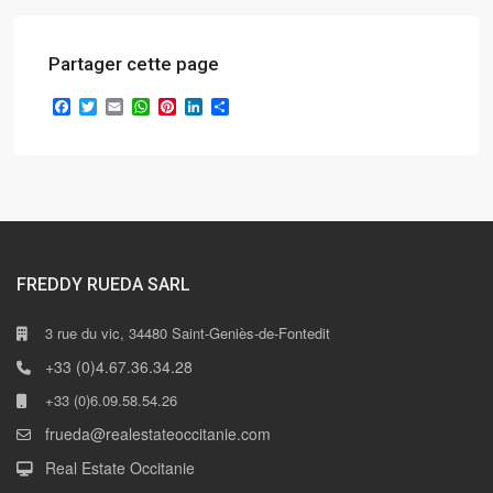
Partager cette page
Facebook
Twitter
Email
WhatsApp
Pinterest
LinkedIn
Partager
FREDDY RUEDA SARL
3 rue du vic, 34480 Saint-Geniès-de-Fontedit
+33 (0)4.67.36.34.28
+33 (0)6.09.58.54.26
frueda@realestateoccitanie.com
Real Estate Occitanie