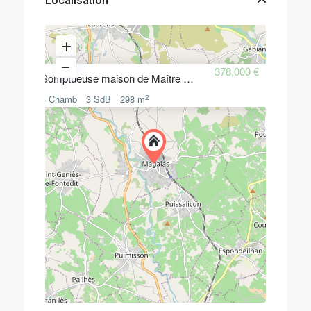
Localisation
378,000 €
Somptueuse maison de Maître du
2
4 Chamb
3 SdB
298 m