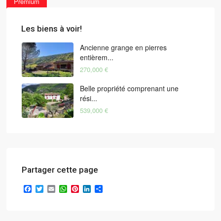
Premium
Les biens à voir!
Ancienne grange en pierres
entièrem...
270,000 €
Belle propriété comprenant une
rési...
539,000 €
Partager cette page
Facebook
Twitter
Email
WhatsApp
Pinterest
LinkedIn
Partager