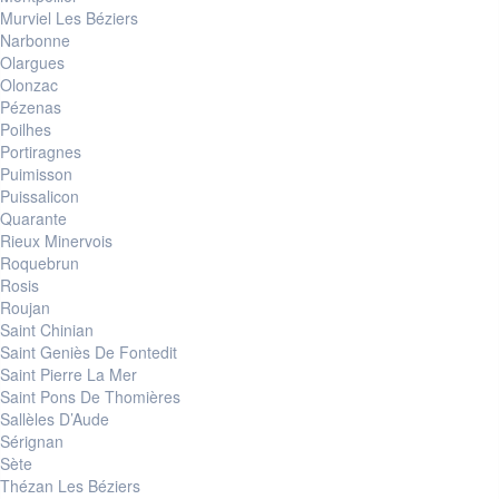
Murviel Les Béziers
Narbonne
Olargues
Olonzac
Pézenas
Poilhes
Portiragnes
Puimisson
Puissalicon
Quarante
Rieux Minervois
Roquebrun
Rosis
Roujan
Saint Chinian
Saint Geniès De Fontedit
Saint Pierre La Mer
Saint Pons De Thomières
Sallèles D’Aude
Sérignan
Sète
Thézan Les Béziers