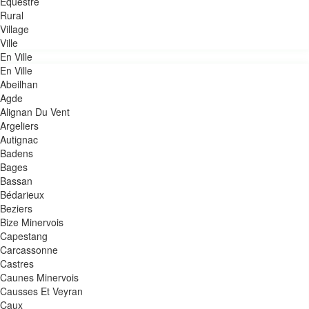
Equestre
Rural
Village
Ville
En Ville
En Ville
Abeilhan
Agde
Alignan Du Vent
Argeliers
Autignac
Badens
Bages
Bassan
Bédarieux
Beziers
Bize Minervois
Capestang
Carcassonne
Castres
Caunes Minervois
Causses Et Veyran
Caux