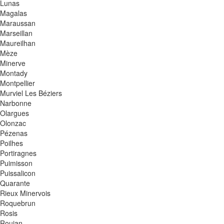
Lunas
Magalas
Maraussan
Marseillan
Maureilhan
Mèze
Minerve
Montady
Montpellier
Murviel Les Béziers
Narbonne
Olargues
Olonzac
Pézenas
Poilhes
Portiragnes
Puimisson
Puissalicon
Quarante
Rieux Minervois
Roquebrun
Rosis
Roujan