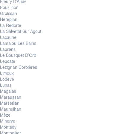
Fleury D’Aude
Fouzilhon
Gruissan
Hérépian
La Redorte
La Salvetat Sur Agout
Lacaune
Lamalou Les Bains
Laurens
Le Bousquet D’Orb
Leucate
Lézignan Corbières
Limoux
Lodève
Lunas
Magalas
Maraussan
Marseillan
Maureilhan
Mèze
Minerve
Montady
Montpellier