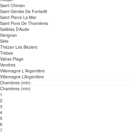
Saint Chinian
Saint Geniès De Fontedit
Saint Pierre La Mer
Saint Pons De Thomières
Sallèles D’Aude
Sérignan
Sète
Thézan Les Béziers
Trèbes
Valras Plage
Vendres
Villemagne L'Argentière
Villemagne L’Argentière
Chambres (min)
Chambres (min)
1
2
3
4
5
6
7