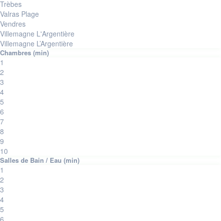
Trèbes
Valras Plage
Vendres
Villemagne L'Argentière
Villemagne L’Argentière
1
2
3
4
5
6
7
8
9
10
1
2
3
4
5
6