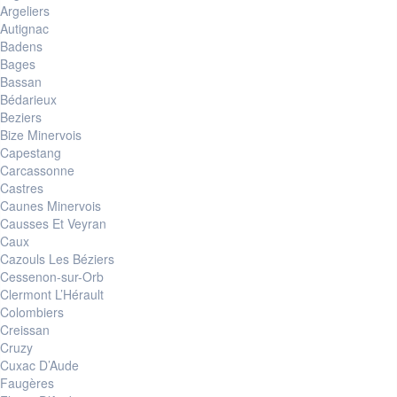
Argeliers
Autignac
Badens
Bages
Bassan
Bédarieux
Beziers
Bize Minervois
Capestang
Carcassonne
Castres
Caunes Minervois
Causses Et Veyran
Caux
Cazouls Les Béziers
Cessenon-sur-Orb
Clermont L’Hérault
Colombiers
Creissan
Cruzy
Cuxac D’Aude
Faugères