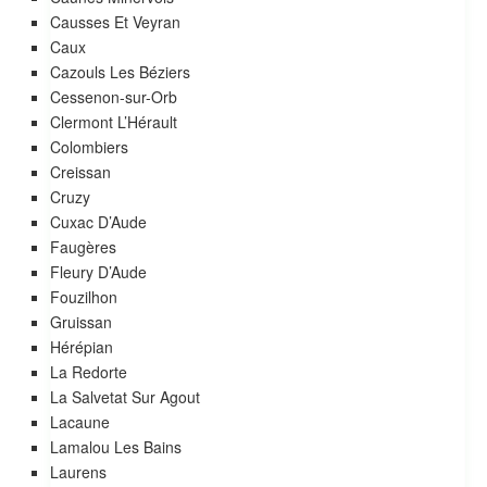
Causses Et Veyran
Caux
Cazouls Les Béziers
Cessenon-sur-Orb
Clermont L’Hérault
Colombiers
Creissan
Cruzy
Cuxac D’Aude
Faugères
Fleury D’Aude
Fouzilhon
Gruissan
Hérépian
La Redorte
La Salvetat Sur Agout
Lacaune
Lamalou Les Bains
Laurens