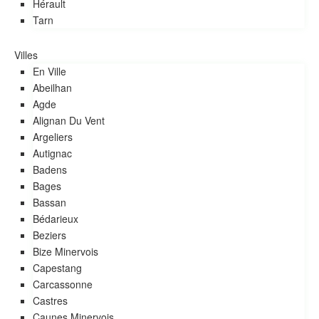
Hérault
Tarn
Villes
En Ville
Abeilhan
Agde
Alignan Du Vent
Argeliers
autignac
Badens
Bages
Bassan
Bédarieux
Beziers
Bize Minervois
Capestang
Carcassonne
Castres
Caunes Minervois