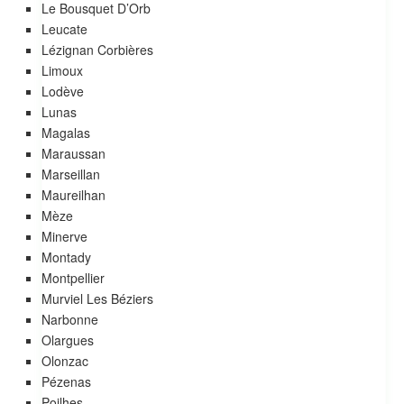
Le Bousquet D’Orb
Leucate
Lézignan Corbières
Limoux
Lodève
Lunas
Magalas
Maraussan
Marseillan
Maureilhan
Mèze
Minerve
Montady
Montpellier
Murviel Les Béziers
Narbonne
Olargues
Olonzac
Pézenas
Poilhes