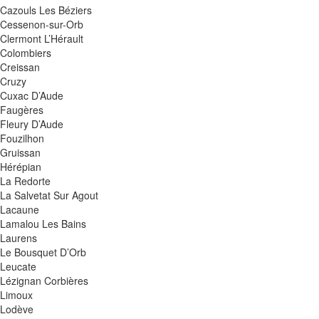
Cazouls Les Béziers
Cessenon-sur-Orb
Clermont L’Hérault
Colombiers
Creissan
Cruzy
Cuxac D’Aude
Faugères
Fleury D’Aude
Fouzilhon
Gruissan
Hérépian
La Redorte
La Salvetat Sur Agout
Lacaune
Lamalou Les Bains
Laurens
Le Bousquet D’Orb
Leucate
Lézignan Corbières
Limoux
Lodève