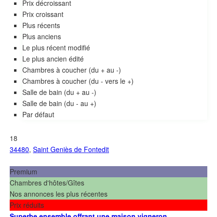
Prix décroissant
Prix croissant
Plus récents
Plus anciens
Le plus récent modifié
le plus ancien édité
Chambres à coucher (du + au -)
Chambres à coucher (du - vers le +)
Salle de bain (du + au -)
Salle de bain (du - au +)
Par défaut
18
34480
,
Saint Geniès de Fontedit
Premium
Chambres d'hôtes/Gîtes
Nos annonces les plus récentes
Prix réduits
Superbe ensemble offrant une maison vigneron...