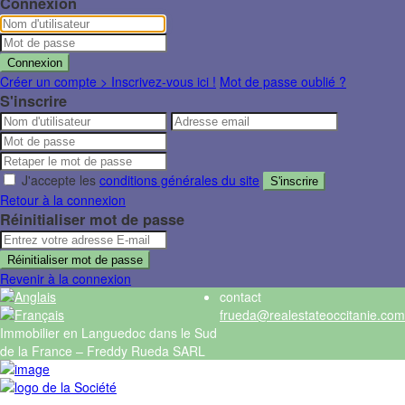
Connexion
Connexion
Créer un compte > Inscrivez-vous ici !
Mot de passe oublié ?
S'inscrire
J'accepte les
conditions générales du site
S'inscrire
Retour à la connexion
Réinitialiser mot de passe
Réinitialiser mot de passe
Revenir à la connexion
contact
frueda@realestateoccitanie.com
Immobilier en Languedoc dans le Sud
de la France – Freddy Rueda SARL