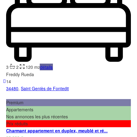
3
2
120 m
détails
2
Freddy Rueda
14
34480
,
Saint Geniès de Fontedit
Premium
Appartements
Nos annonces les plus récentes
Prix réduits
Charmant appartement en duplex, meublé et ré...