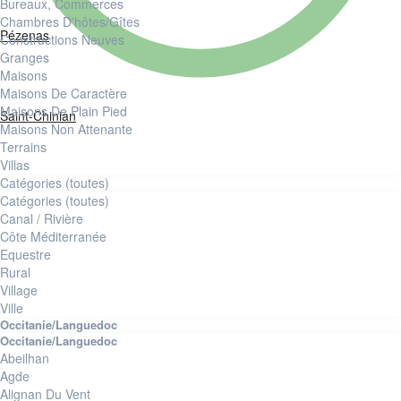
Bureaux, Commerces
Chambres D'hôtes/Gîtes
Pézenas
Constructions Neuves
granges
Maisons
Maisons De Caractère
Maisons De Plain Pied
Saint-Chinian
Maisons Non Attenante
Terrains
Villas
Catégories (toutes)
Catégories (toutes)
Canal / Rivière
Côte Méditerranée
Equestre
Rural
Village
Ville
Abeilhan
Agde
Alignan Du Vent