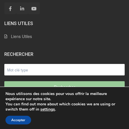
LIENS UTILES
Liens Utiles
RECHERCHER
Rechercher
Nous utilisons des cookies pour vous offrir la meilleure
expérience sur notre site.
You can find out more about which cookies we are using or
switch them off in
settings
.
© 2021 | Freddy Rueda SARL. Tous droits réservés
Accepter
Mentions légales
RGPD