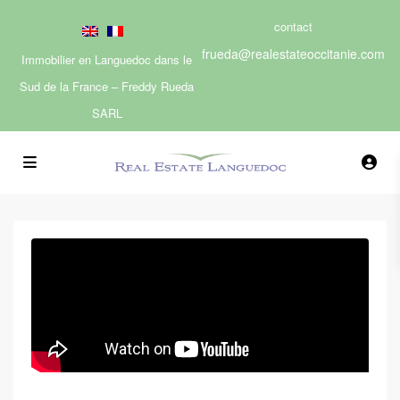
contact
frueda@realestateoccitanie.com
Immobilier en Languedoc dans le
Sud de la France – Freddy Rueda
SARL