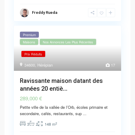
Freddy Rueda
Premium
Maisons
Nos Annonces Les Plus Récentes
Prix Réduits
34600
,
Hérépian
17
Ravissante maison datant des
années 20 entiè...
289,000 €
Petite ville de la vallée de l’Orb, écoles primaire et
secondaire, cafés, restaurants, sup
...
2
3
2
148 m