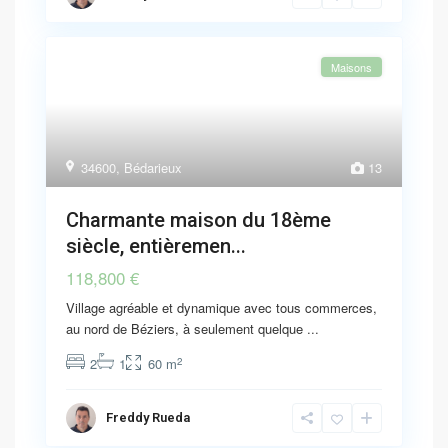
Maisons
34600
,
Bédarieux
13
Charmante maison du 18ème
siècle, entièremen...
118,800 €
Village agréable et dynamique avec tous commerces,
au nord de Béziers, à seulement quelque
...
2
2
1
60 m
Freddy Rueda