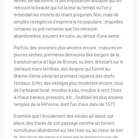
Nîmes, de Narbonne, ni des imposantes abbayes qui ont
retrouvé la beauté qui fut la leur au temps où l’on y
entendait les motets du chant grégorien. Non, mais de
simples vestiges où s’exprima la foi populaire : chapelles
romanes ou pré-romanes que l’on retrouve
abandonnées, souvent en ruine, au détour d’une sente.
Parfois, des souvenirs plus anciens encore : masures en
pierres sèches, premières demeures des bergers de la
transhumance à l’âge de Bronze, ou bien, dressant sur le
ciel leurs murs terribles, des donjons qui furent au
IXième-Xème siècle les premiers repaires des chefs
féodaux. Enfin, des vestiges plus modestes encore, ceux
de l’artisanat local : moulins à eau, moulins à vent, fours
à chaux banaux, pressoirs, etc. J’oubliais les plus anciens
temples de la Réforme, dont l’un d’eux date de 1577.
Il semble que l’écoulement des siècles ait laissé, sur
place, des traces de son passage comme un torrent
tumultueux abandonné sur ses rives ou, au coeur de son
lit, des blocs de pierre sur lesquels le temps n’a pas de