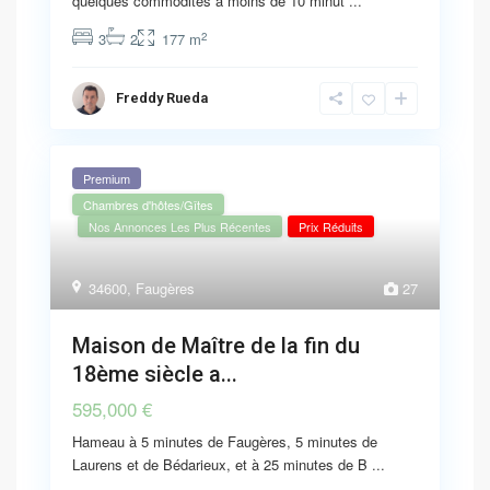
quelques commodités à moins de 10 minut
...
2
3
2
177 m
Freddy Rueda
Premium
Chambres d'hôtes/Gîtes
Nos Annonces Les Plus Récentes
Prix Réduits
34600
,
Faugères
27
Maison de Maître de la fin du
18ème siècle a...
595,000 €
Hameau à 5 minutes de Faugères, 5 minutes de
Laurens et de Bédarieux, et à 25 minutes de B
...