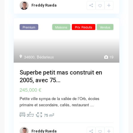
Freddy Rueda
Premium
Maisons
Prix Réduits
Vendus
34600
,
Bédarieux
19
Superbe petit mas construit en
2005, avec 75...
245,000 €
Petite ville sympa de la vallée de l’Orb, écoles
primaire et secondaire, cafés, restaurant
...
2
3
1
75 m
Freddy Rueda