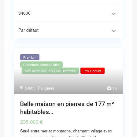
34600
Par défaut
Premium
Chambres d'hôtes/Gîtes
Nos Annonces Les Plus Récentes
Prix Réduits
34600
,
Faugères
16
Belle maison en pierres de 177 m²
habitables...
235,000 €
Situé entre mer et montagne, charmant village avec