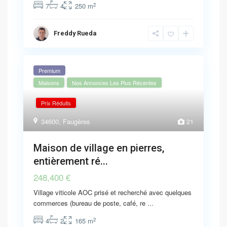
2
7
4
250 m
Freddy Rueda
Premium
Maisons
Nos Annonces Les Plus Récentes
Prix Réduits
34600
,
Faugères
21
Maison de village en pierres,
entièrement ré...
248,400 €
Village viticole AOC prisé et recherché avec quelques
commerces (bureau de poste, café, re
...
2
4
2
165 m